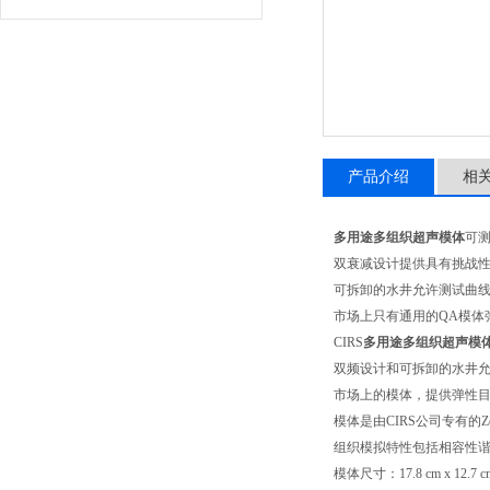
产品介绍
相
多用途多组织超声模体
可
双衰减设计提供具有挑战
可拆卸的水井允许测试曲
市场上只有通用的
QA
模体
CIRS
多用途多组织超声模
双频设计和可拆卸的水井
市场上的模体，提供弹性
模体是由
CIRS
公司专有的
Z
组织模拟特性包括相容性
模体尺寸：
17.8 cm x 12.7 c