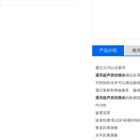
产品介绍
相
通过ACR认证要求
通用超声质控模体
测试全系列
可拆卸的水井可以测试曲
通过复检和维修服务，确
通用超声质控模体
的检测
均匀性
渗透深度
波束轮廓/焦点区域/横向响
垂直距离测量
水平距离测量