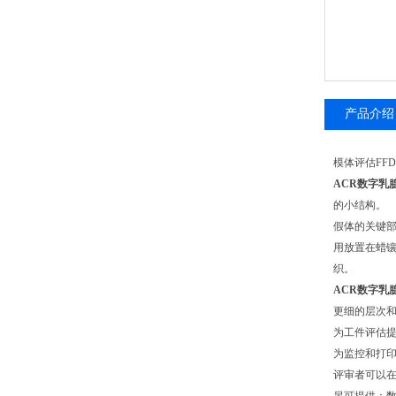
产品介绍
模体评估FF
ACR数字乳
的小结构。
假体的关键部
用放置在蜡镶
织。
ACR数字乳
更细的层次和
为工件评估
为监控和打
评审者可以在