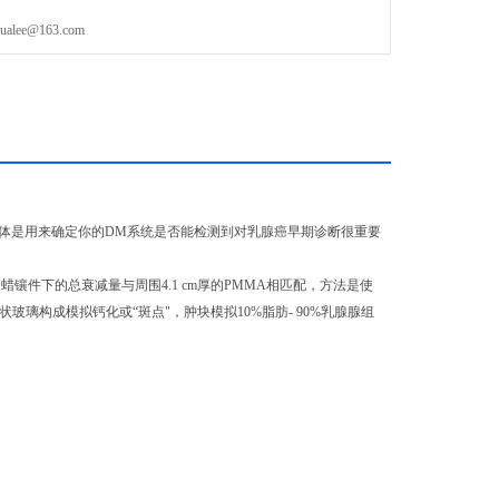
M系统是否能检测到对乳腺癌早期诊断很重要的小结
ee@163.com
模体是用来确定你的DM系统是否能检测到对乳腺癌早期诊断很重要
镶件下的总衰减量与周围4.1 cm厚的PMMA相匹配，方法是使
球状玻璃构成模拟钙化或“斑点"，肿块模拟10%脂肪- 90%乳腺腺组