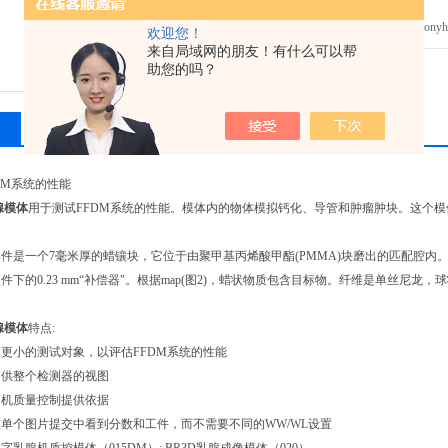
这个模体是用来确定你的D
发邮件给我们：tonyhual
欢迎您！
来自局域网的朋友！有什么可以帮
助您的吗？
相关产品
留言询价
DM系统的性能
腺模体
用于测试FFDM系统的性能。模体内的物体模拟钙化、导管和肿瘤肿块。这个
件是一个7毫米厚的蜡镶块，它位于由聚甲基丙烯酸甲酯(PMMA)块磨出的匹配腔内。蜡
件下的0.23 mm“补偿器"。根据map(图2)，蜡状物质包含目标物。纤维是单丝尼龙，
腺模体
特点:
更小的测试对象，以评估FFDM系统的性能
提供整个检测器的视图
印机质量控制提供依据
单个图片提交中看到分数和工件，而不需要不同的WW/WL设置