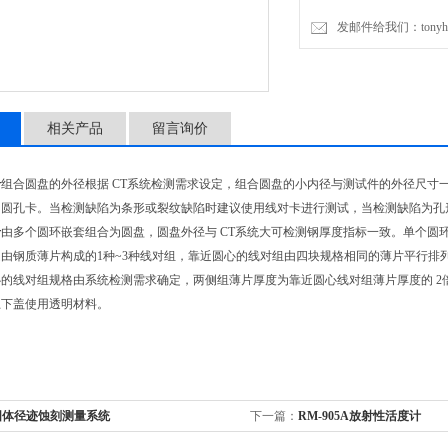
发邮件给我们：tonyhual
相关产品
留言询价
卡
组合圆盘的外径根据 CT系统检测需求设定，组合圆盘的小内径与测试件的外径尺寸
和圆孔卡。当检测缺陷为条形或裂纹缺陷时建议使用线对卡进行测试，当检测缺陷为孔
卡
由多个圆环嵌套组合为圆盘，圆盘外径与 CT系统大可检测钢厚度指标一致。单个圆环内径
由钢质薄片构成的1种~3种线对组，靠近圆心的线对组由四块规格相同的薄片平行排列
的线对组规格由系统检测需求确定，两侧组薄片厚度为靠近圆心线对组薄片厚度的 2
上下盖使用透明材料。
固体径迹蚀刻测量系统
下一篇：
RM-905A放射性活度计