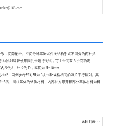
ee@163.com
一致，间隙配合。空间分辨率测试件按结构形式不同分为两种类
形缺陷时建议使用圆孔卡进行测试，可由合同双方协商确定。
为d，外径为 D，厚度为 H=10mm。
构成，两侧参考线对组为 0块~4块规格相同的薄片平行排列。其
倍~5倍。圆柱基体为钢质材料，内部长方形开槽部分基体材料为树
返回列表>>