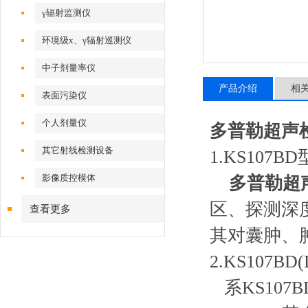
γ辐射监测仪
环境级x、γ辐射巡测仪
中子剂量率仪
产品介绍
相
表面污染仪
个人剂量仪
多普勒超声
其它射线检测设备
1.KS107BD
影像质控模体
多普勒超
区、探测深度
查看更多
其对囊肿、
2.KS107BD
系KS107