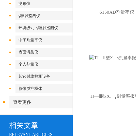
测氡仪
6150AD剂量率仪
γ辐射监测仪
环境级x、γ辐射巡测仪
中子剂量率仪
表面污染仪
个人剂量仪
其它射线检测设备
影像质控模体
TJ—Ⅲ型X、γ剂量率
查看更多
相关文章
RELEVANT ARTICLES