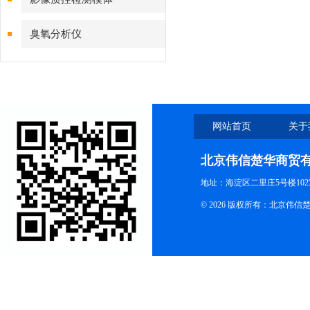
臭氧分析仪
网站首页
关于
北京伟信楚华商贸
地址：海淀区二里庄5号楼102
© 2026 版权所有：北京伟