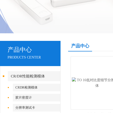
产品中心
产品中心
PRODUCTS CENTER
CR/DR性能检测模体
CRDR检测模体
胶片密度计
分辨率测试卡