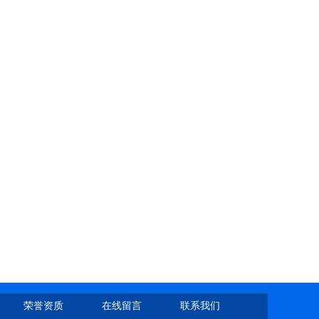
荣誉资质
在线留言
联系我们