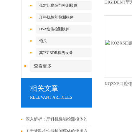
DIGIDEN
低对比度细节检测模体
牙科机性能检测模体
DSA性能检测模体
铅尺
其它CRDR检测设备
查看更多
KQZXS口腔
相关文章
RELEVANT ARTICLES
深入解析：牙科机性能检测模体的
工作原理与核心技术创新
关于牙科机性能检测模体的使用方