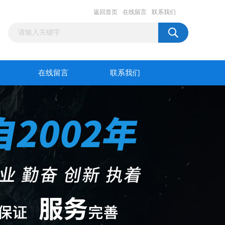
返回首页
在线留言
联系我们
在线留言
联系我们