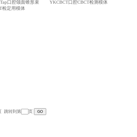
DVTap口腔颌面锥形束
YKCBCT口腔CBCT检测模体
CT检定用模体
末页 跳转到第
页