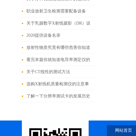
法与说明
职业放射卫生检测需要配备设备
关于乳腺数字X射线摄影（DR）设
备专用检测项目与检测方法 -1
2020提供设备名录
放射性物质究竟有哪些危害你知道
么？看看本篇吧
看完本篇你就知道电导率测定仪的
特点有哪些了
关于CT线性的测试方法
选购X射线机质量检测仪的注意事
项：避免常见误区
了解一下分辨率测试卡的发展历史
网站首页