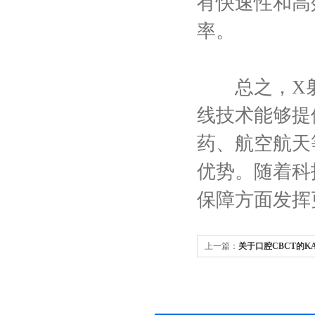
有快速性和高
率。
总之，X射
线技术能够提
药、航空航天
优势。随着科
保障方面发挥
上一篇：
关于口腔CBCT的K