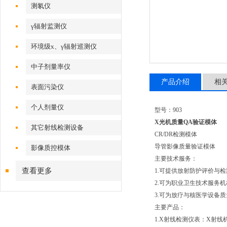
测氡仪
γ辐射监测仪
环境级x、γ辐射巡测仪
中子剂量率仪
产品介绍
相
表面污染仪
个人剂量仪
型号：903
X光机质量QA验证模体
其它射线检测设备
CR/DR检测模体
导管影像质量验证模体
影像质控模体
主要技术服务：
查看更多
1.可提供放射防护评价与
2.可为职业卫生技术服务
3.可为放疗与核医学设备
主要产品：
1.X射线检测仪表：X射