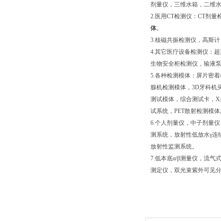
剂量仪，三维水箱，二维
2.医用CT检测仪：CT剂量
体
。
3.核磁共振检测仪，高斯计
4.其它医疗设备检测仪：
生物安全柜检测仪，输液
5.各种检测模体：屏片密
腺机检测模体，3D牙科机
测试模体，综合测试卡，X
试系统，PET散射检测模体
6.个人剂量仪，中子剂量
测系统，放射性低放水γ连
放射性监测系统。
7.低本底α/β测量仪，
测定仪，双光束紫外可见