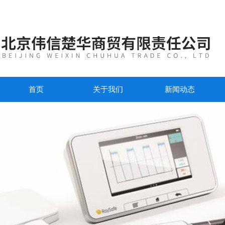
首页
关于我们
新闻动态