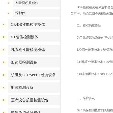
剂量面积乘积仪
DSA性能检测模体通常包含
巡检仪
分辨率、动态范围等关键性能指
CR/DR性能检测模体
二、校准的重要性
CT性能检测模体
为了保证DSA系统的评估结
乳腺机性能检测模体
1.空间分辨率校准：确保系
2.对比度分辨率校准：检查D
加速器检测设备
3.动态范围校准：保证DSA
核磁及PET/SPECT检测设备
射线检测设备
三、维护要点
医疗设备质量检测设备
为了确保检测模体的长期稳定
影像质控检测模体