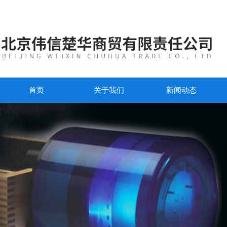
首页
关于我们
新闻动态